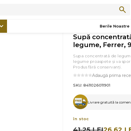
/
Bacănie
/
Supă concentrată de legume, Ferrer, 940ml
Berile Noastre
Supă concentrat
legume, Ferrer,
Supa concentrată de legume
legume proaspete şi va spor
Produs fără conservanţi.
Adaugă prima rece
SKU:
8411026011901
Livrare gratuită la comenzi
în stoc
41,25 LEI
26,62 L