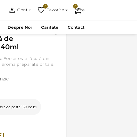
0
0
Cont
Favorite
Coș
Despre Noi
Caritate
Contact
ă de
 940ml
 Ferrer este făcută din
i aroma preparatelor tale.
nzie
le de peste 150 de lei
EI