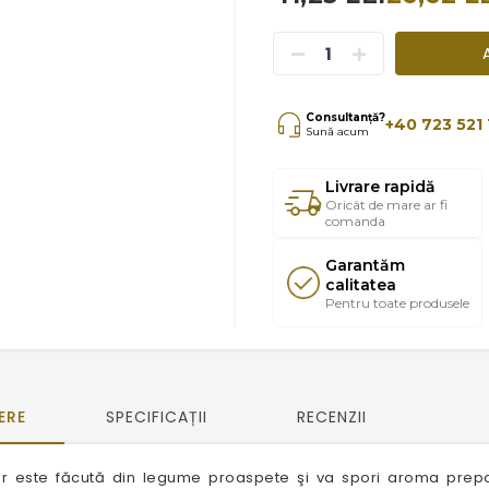
Consultanță?
+40 723 521 
Sună acum
Livrare rapidă
Oricât de mare ar fi
comanda
Garantăm
calitatea
Pentru toate produsele
ERE
SPECIFICAȚII
RECENZII
 este făcută din legume proaspete şi va spori aroma prepara