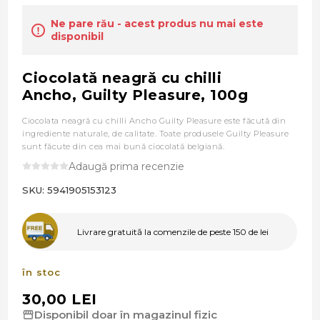
Ne pare rău - acest produs nu mai este
disponibil
Ciocolată neagră cu chilli
Ancho, Guilty Pleasure, 100g
Ciocolata neagră cu chilli Ancho Guilty Pleasure este făcută din
ingrediente naturale, de calitate. Toate produsele Guilty Pleasure
sunt făcute din cea mai bună ciocolată belgiană.
Adaugă prima recenzie
SKU:
5941905153123
Livrare gratuită la comenzile de peste 150 de lei
în stoc
30,00 LEI
Disponibil doar în magazinul fizic