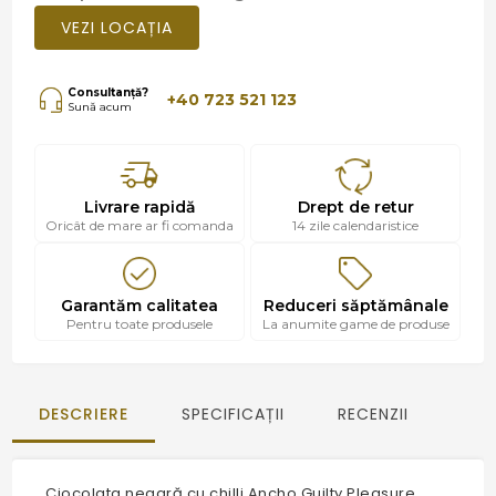
VEZI LOCAȚIA
Consultanță?
+40 723 521 123
Sună acum
Livrare rapidă
Drept de retur
Oricât de mare ar fi comanda
14 zile calendaristice
Garantăm calitatea
Reduceri săptămânale
Pentru toate produsele
La anumite game de produse
DESCRIERE
SPECIFICAȚII
RECENZII
Ciocolata neagră cu chilli Ancho Guilty Pleasure