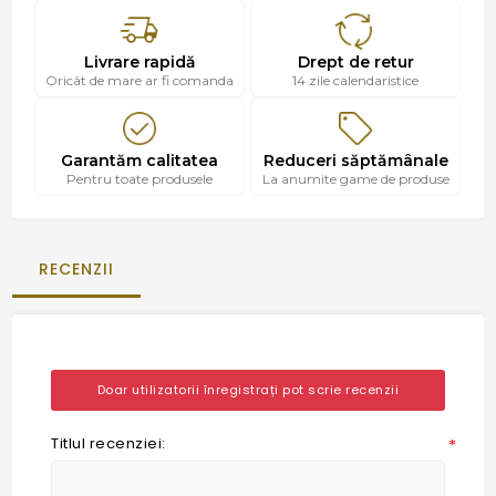
Livrare rapidă
Drept de retur
Oricât de mare ar fi comanda
14 zile calendaristice
Garantăm calitatea
Reduceri săptămânale
Pentru toate produsele
La anumite game de produse
RECENZII
Doar utilizatorii înregistrați pot scrie recenzii
Titlul recenziei:
*