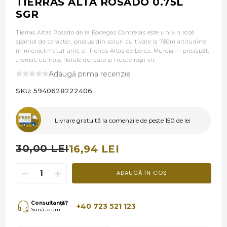
TIERRAS ALTA ROSADO 0.75L
SGR
Tierras Altas Rosado de la Bodegas Contreras este un vin rozé
spaniol de caracter, produs din soiuri cultivate la 780m altitudine
în microclimatul unic al Tierras Altas de Lorca, Murcia — proaspăt,
aromat, cu note florale delicate și fructe roșii vii.
Adaugă prima recenzie
SKU:
5940628222406
Livrare gratuită la comenzile de peste 150 de lei
30,00 LEI
16,94 LEI
ADAUGĂ ÎN COȘ
Consultanță?
+40 723 521 123
Sună acum