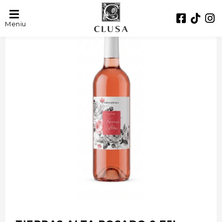
- 44%
Meniu