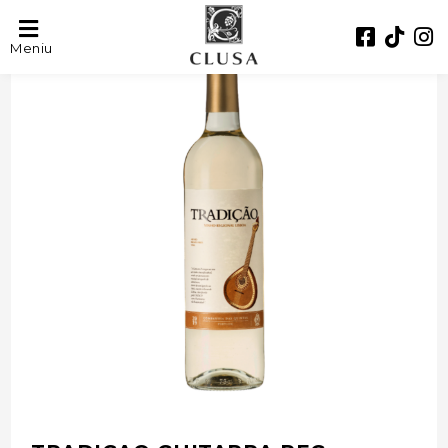
- 35%
Meniu