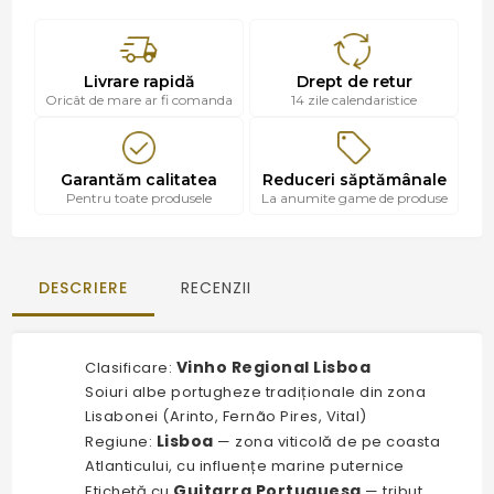
Livrare rapidă
Drept de retur
Oricât de mare ar fi comanda
14 zile calendaristice
Garantăm calitatea
Reduceri săptămânale
Pentru toate produsele
La anumite game de produse
DESCRIERE
RECENZII
Vinho Regional Lisboa
Clasificare:
Soiuri albe portugheze tradiționale din zona
Lisabonei (Arinto, Fernão Pires, Vital)
Lisboa
Regiune:
— zona viticolă de pe coasta
Atlanticului, cu influențe marine puternice
Guitarra Portuguesa
Etichetă cu
— tribut