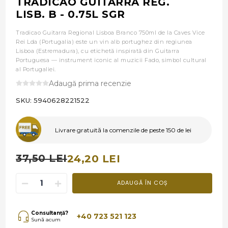
TRADICAO GUITARRA REG.
LISB. B - 0.75L SGR
Tradicao Guitarra Regional Lisboa Branco 750ml de la Caves Vice
Rei Lda (Portugalia) este un vin alb portughez din regiunea
Lisboa (Estremadura), cu etichetă inspirată din Guitarra
Portuguesa — instrument iconic al muzicii Fado, simbol cultural
al Portugaliei.
Adaugă prima recenzie
SKU:
5940628221522
Livrare gratuită la comenzile de peste 150 de lei
37,50 LEI
24,20 LEI
ADAUGĂ ÎN COȘ
Consultanță?
+40 723 521 123
Sună acum