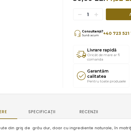
Consultanță?
+40 723 521 
Sună acum
Livrare rapidă
Oricât de mare ar fi
comanda
Garantăm
calitatea
Pentru toate produsele
ERE
SPECIFICAȚII
RECENZII
ăcute din griş de grâu dur, doar cu ingrediente naturale, în mat