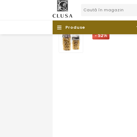
Produse
- 52%