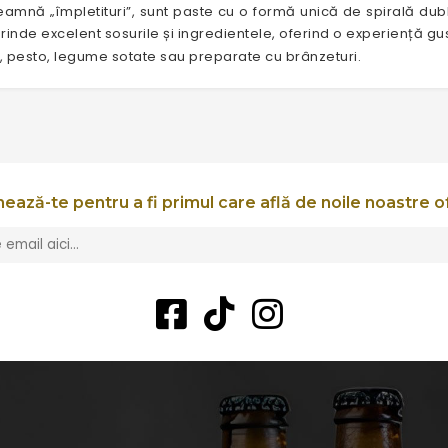
eamnă „împletituri”, sunt paste cu o formă unică de spirală dubl
rinde excelent sosurile și ingredientele, oferind o experiență gust
 pesto, legume sotate sau preparate cu brânzeturi.
ează-te pentru a fi primul care află de noile noastre o