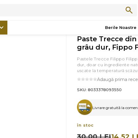
/
Bacănie
/
Paste Trecce din griş de grâu dur, Fippo Filippi, 500
Berile Noastre
Paste Trecce din 
grâu dur, Fippo F
Pastele Trecce Filippo Filipp
dur, doar cu ingrediente natu
uscate la temperatură scăzu
Adaugă prima rece
SKU:
8033378093550
Livrare gratuită la comenzi
în stoc
30,00 LEI
14,52 L