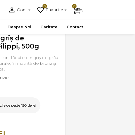
0
0
Cont
Favorite
Coș
g
Despre Noi
Caritate
Contact
griş de
ilippi, 500g
i sunt făcute din griş de grâu
rale, în matriţă de bronz şi
tă.
nzie
le de peste 150 de lei
EI