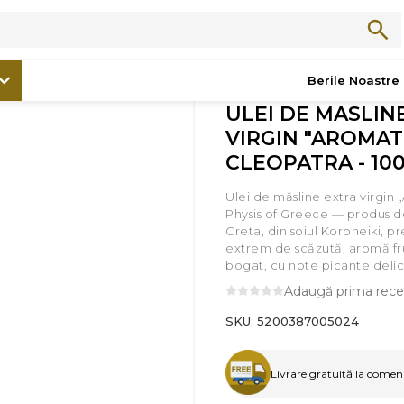
romoții
/
ULEI DE MASLINE EXTRA VIRGIN "AROMATICO" CLEOPATR
Berile Noastre
ULEI DE MASLIN
VIRGIN "AROMAT
CLEOPATRA - 10
Ulei de măsline extra virgin
Physis of Greece — produs de
Creta, din soiul Koroneiki, pr
extrem de scăzută, aromă fru
bogat, cu note picante delic
Adaugă prima rece
SKU:
5200387005024
Livrare gratuită la comenzi