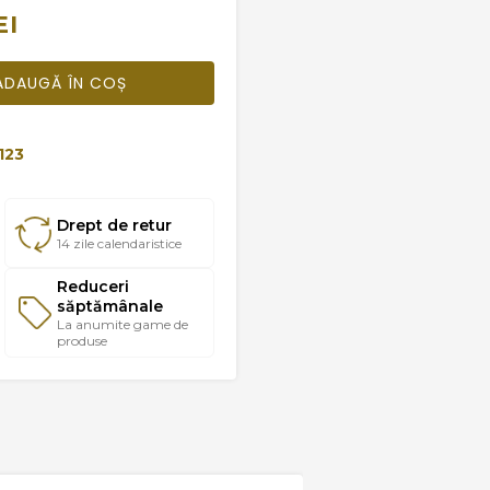
EI
ADAUGĂ ÎN COȘ
123
Drept de retur
14 zile calendaristice
Reduceri
săptămânale
La anumite game de
produse