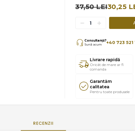
37,50 LEI
30,25 L
Consultanță?
+40 723 521 
Sună acum
Livrare rapidă
Oricât de mare ar fi
comanda
Garantăm
calitatea
Pentru toate produsele
RECENZII