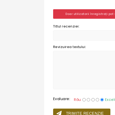
Doar utilizatorii înregistrați pot
Titlul recenziei:
Revizuirea textului:
Evaluare:
Rău
Excel
TRIMITE RECENZIE