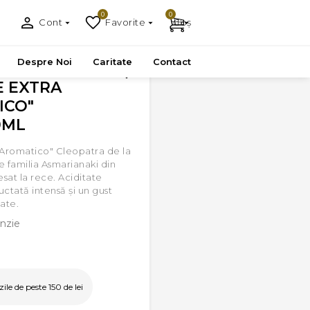
0
0
Cont
Favorite
Coș
A - 100ML
Despre Noi
Caritate
Contact
E EXTRA
ICO"
0ML
 „Aromatico" Cleopatra de la
 familia Asmarianaki din
esat la rece. Aciditate
ctată intensă și un gust
ate.
nzie
le de peste 150 de lei