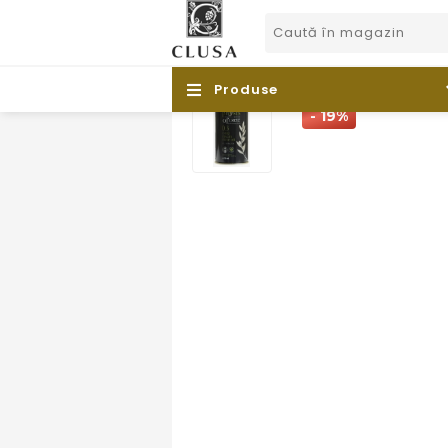
/
P
Produse
- 19%