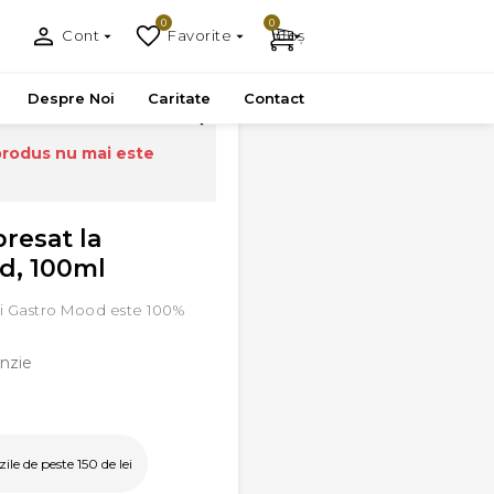
0
0
Cont
Favorite
Coș
Despre Noi
Caritate
Contact
produs nu mai este
presat la
d, 100ml
ri Gastro Mood este 100%
nzie
le de peste 150 de lei