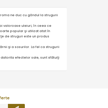
aroma ne duc cu gândul la strugurii
ai valoroase uleiuri, în ceea ce
oarte popular şi utilizat atat în
nţe de struguri este un produs
ii şi a sosurilor. La fel ca strugurii
datorita efectelor sale, sunt sfătuiţi
ferte