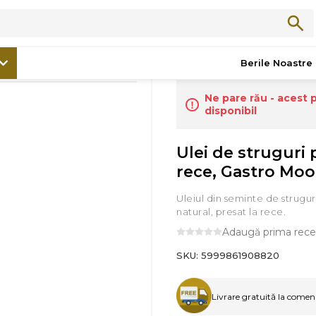
/
Bacănie
/
Ulei de struguri presat la rece, Gastro Mood, 100ml
Berile Noastre
Ne pare rău - acest 
disponibil
Ulei de struguri 
rece, Gastro Moo
Uleiul din seminte de strugu
natural, presat la rece.
Adaugă prima rece
SKU:
5999861908820
Livrare gratuită la comenzi