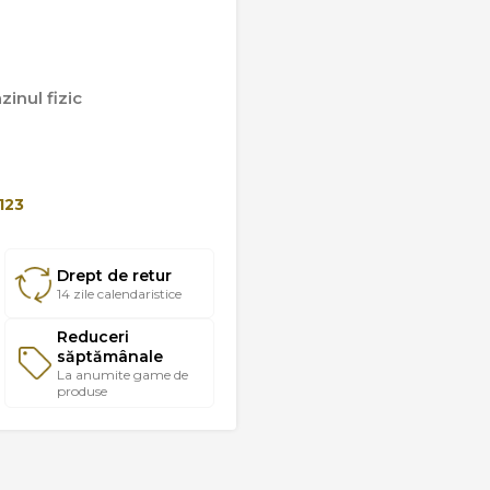
inul fizic
123
Drept de retur
14 zile calendaristice
Reduceri
săptămânale
La anumite game de
produse