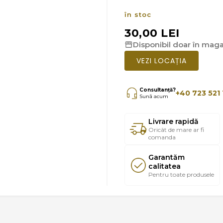
în stoc
30,00 LEI
Disponibil doar în magaz
VEZI LOCAȚIA
Consultanță?
+40 723 521 
Sună acum
Livrare rapidă
Oricât de mare ar fi
comanda
Garantăm
calitatea
Pentru toate produsele