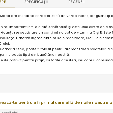
ERE
SPECIFICAȚII
RECENZII
 Mood are culoarea caracteristică de verde intens, iar gustul şi 
un rol important într-o dietă sănătoasă şi este unul dintre cele m
oxidanţi, respectiv are un conţinut ridicat de vitamina C şi E. Este f
rumuseţe. Datorită ingredientelor sale hrănitoare, uleiul din semi
ărului.
cataria rece, poate fi folosit pentru aromatizarea salatelor, a cărn
guri nu poate lipsi din bucătăria noastră.
 este potrivit pentru prăjit, cu toate acestea, cei care îl consumă 
ează-te pentru a fi primul care află de noile noastre o