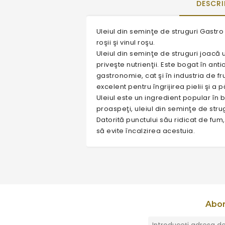
DESCRI
Uleiul din seminţe de struguri Gastro
roşii şi vinul roşu.
Uleiul din seminţe de struguri joacă 
priveşte nutrienţii. Este bogat în anti
gastronomie, cat şi în industria de f
excelent pentru îngrijirea pielii şi a p
Uleiul este un ingredient popular în bu
proaspeţi, uleiul din seminţe de stru
Datorită punctului său ridicat de fum,
să evite încalzirea acestuia.
Abon