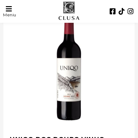
- 40%
Meniu