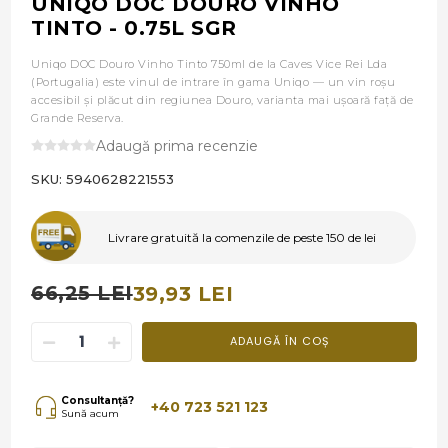
UNIQO DOC DOURO VINHO
TINTO - 0.75L SGR
Uniqo DOC Douro Vinho Tinto 750ml de la Caves Vice Rei Lda
(Portugalia) este vinul de intrare în gama Uniqo — un vin roșu
accesibil și plăcut din regiunea Douro, varianta mai ușoară față de
Grande Reserva.
Adaugă prima recenzie
SKU:
5940628221553
Livrare gratuită la comenzile de peste 150 de lei
66,25 LEI
39,93 LEI
ADAUGĂ ÎN COȘ
Consultanță?
+40 723 521 123
Sună acum