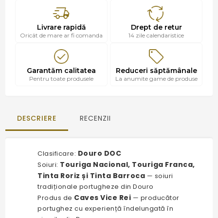
Livrare rapidă
Drept de retur
Oricât de mare ar fi comanda
14 zile calendaristice
Garantăm calitatea
Reduceri săptămânale
Pentru toate produsele
La anumite game de produse
DESCRIERE
RECENZII
Douro DOC
Clasificare:
Touriga Nacional, Touriga Franca,
Soiuri:
Tinta Roriz și Tinta Barroca
— soiuri
tradiționale portugheze din Douro
Caves Vice Rei
Produs de
— producător
portughez cu experiență îndelungată în