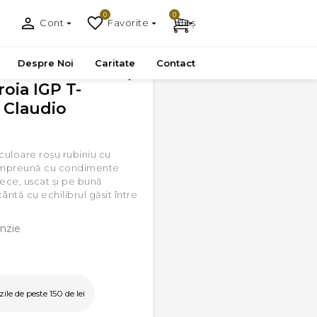
0
0
Cont
Favorite
Coș
a, 0.75 l
Despre Noi
Caritate
Contact
roia IGP T-
, Claudio
 culoare roșu rubiniu cu
i împreună cu condimente
rece, uscat și pe bună
ântă cu echilibrul găsit între
nzie
le de peste 150 de lei