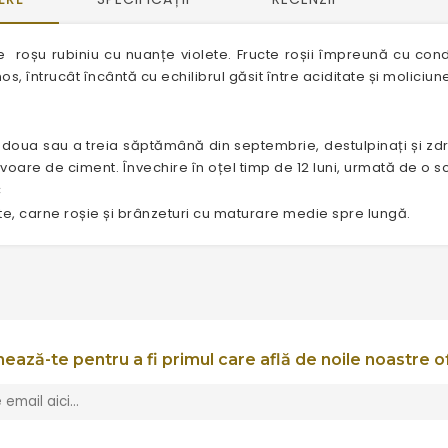
re roșu rubiniu cu nuanțe violete. Fructe roșii împreună cu con
s, întrucât încântă cu echilibrul găsit între aciditate și moliciun
 a doua sau a treia săptămână din septembrie, destulpinați și zd
rvoare de ciment. Învechire în oțel timp de 12 luni, urmată de o s
C
, carne roșie și brânzeturi cu maturare medie spre lungă.
ează-te pentru a fi primul care află de noile noastre o