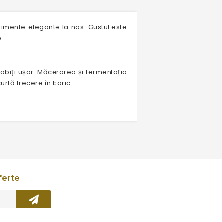
dimente elegante la nas. Gustul este
e.
robiți ușor. Măcerarea și fermentația
curtă trecere în baric.
ferte