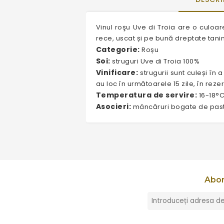
Vinul roşu Uve di Troia are o culoa
rece, uscat și pe bună dreptate tanino
Categorie:
Roșu
Soi:
struguri Uve di Troia 100%
Vinificare:
strugurii sunt culeși în
au loc în următoarele 15 zile, în reze
Temperatura de servire:
16-18°
Asocieri:
mâncăruri bogate de paste
Abon