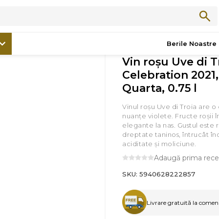
Băuturi
/
Vin roşu Uve di Troia IGP T-Celebration 2021, Claudio Quart
Berile Noastre
Vin roşu Uve di T
Celebration 2021
Quarta, 0.75 l
Vinul roşu Uve di Troia are o
nuanțe violete. Fructe roși
elegante la nas. Gustul este 
dreptate taninos, întrucât înc
aciditate și moliciune.
Adaugă prima rece
SKU:
5940628222857
Livrare gratuită la comenzi