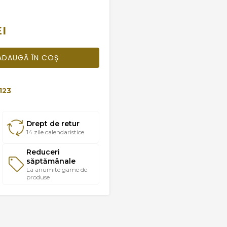
EI
ADAUGĂ ÎN COȘ
123
Drept de retur
14 zile calendaristice
Reduceri
săptămânale
La anumite game de
produse