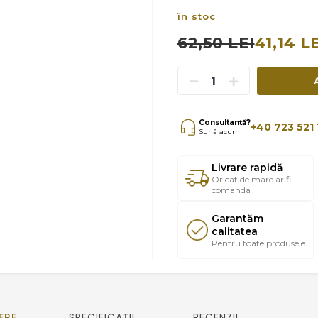
în stoc
62,50 LEI
41,14 L
Consultanță?
+40 723 521 
Sună acum
Livrare rapidă
Oricât de mare ar fi
comanda
Garantăm
calitatea
Pentru toate produsele
ERE
SPECIFICAȚII
RECENZII