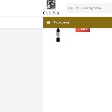
/
Produse
- 34%