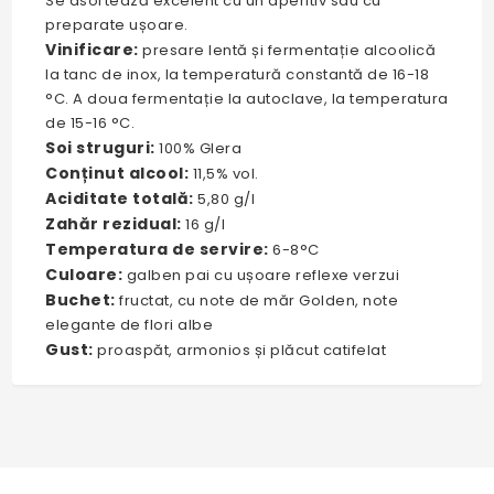
Se asortează excelent cu un aperitiv sau cu
preparate ușoare.
Vinificare:
presare lentă și fermentație alcoolică
la tanc de inox, la temperatură constantă de 16-18
°C. A doua fermentație la autoclave, la temperatura
de 15-16 °C.
Soi struguri:
100% Glera
Conținut alcool:
11,5% vol.
Aciditate totală:
5,80 g/l
Zahăr rezidual:
16 g/l
Temperatura de servire:
6-8°C
Culoare:
galben pai cu ușoare reflexe verzui
Buchet:
fructat, cu note de măr Golden, note
elegante de flori albe
Gust:
proaspăt, armonios și plăcut catifelat