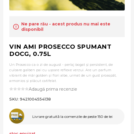
Ne pare rău - acest produs nu mai este
disponibil
VIN AMI PROSECCO SPUMANT
DOCG, 0.75L
Un Prosecco ca o zi de august - perlaj bogat și persistent, de
culoare galben pai cu ușoare reflexe verzui. Are un parfum
vibrant de măr golden și flori albe, urmat de un gust proaspăt,
armonios și plăcut catifelat.
Adaugă prima recenzie
SKU:
9421004554138
Livrare gratuită la comenzile de peste 150 de lei
stoc epuizat