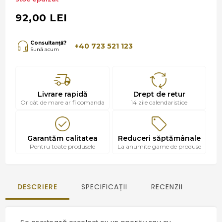
92,00 LEI
Consultanță?
+40 723 521 123
Sună acum
Livrare rapidă
Drept de retur
Oricât de mare ar fi comanda
14 zile calendaristice
Garantăm calitatea
Reduceri săptămânale
Pentru toate produsele
La anumite game de produse
DESCRIERE
SPECIFICAȚII
RECENZII