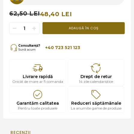
62,50 LEI
48,40 LEI
ADAUGĂ ÎN COȘ
Consultanță?
+40 723 521 123
Sună acum
Livrare rapidă
Drept de retur
Oricât de mare ar fi comanda
14 zile calendaristice
Garantăm calitatea
Reduceri săptămânale
Pentru toate produsele
La anumite game de produse
RECENZII