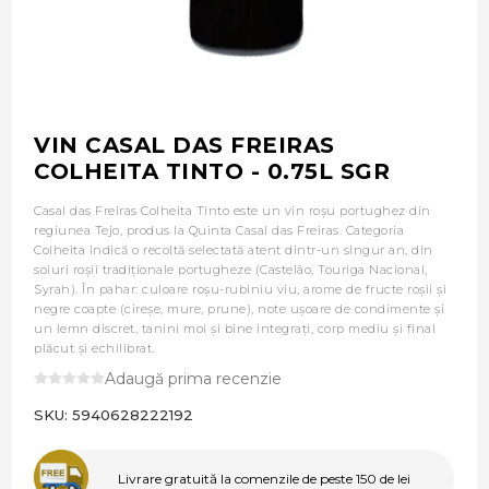
VIN CASAL DAS FREIRAS
COLHEITA TINTO - 0.75L SGR
Casal das Freiras Colheita Tinto este un vin roșu portughez din
regiunea Tejo, produs la Quinta Casal das Freiras. Categoria
Colheita indică o recoltă selectată atent dintr-un singur an, din
soiuri roșii tradiționale portugheze (Castelão, Touriga Nacional,
Syrah). În pahar: culoare roșu-rubiniu viu, arome de fructe roșii și
negre coapte (cireșe, mure, prune), note ușoare de condimente și
un lemn discret, tanini moi și bine integrați, corp mediu și final
plăcut și echilibrat.
Adaugă prima recenzie
SKU:
5940628222192
Livrare gratuită la comenzile de peste 150 de lei