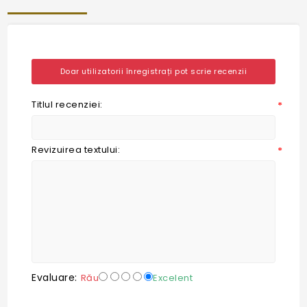
Doar utilizatorii înregistrați pot scrie recenzii
Titlul recenziei:
*
Revizuirea textului:
*
Evaluare:
Rău
Excelent