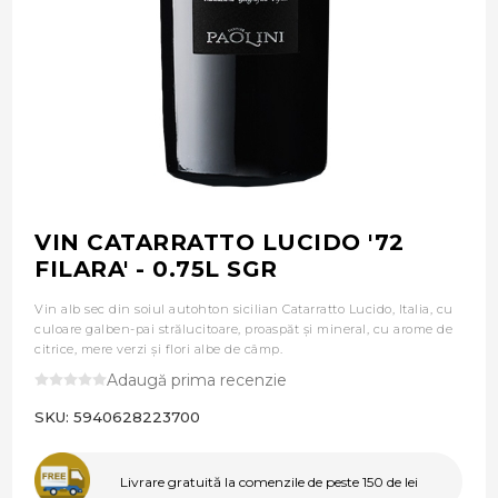
VIN CATARRATTO LUCIDO '72
FILARA' - 0.75L SGR
Vin alb sec din soiul autohton sicilian Catarratto Lucido, Italia, cu
culoare galben-pai strălucitoare, proaspăt și mineral, cu arome de
citrice, mere verzi și flori albe de câmp.
Adaugă prima recenzie
SKU:
5940628223700
Livrare gratuită la comenzile de peste 150 de lei