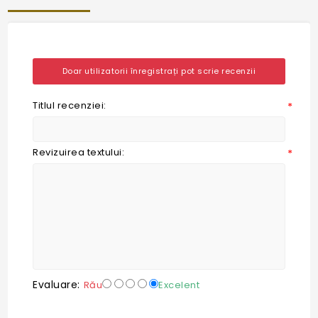
Doar utilizatorii înregistrați pot scrie recenzii
Titlul recenziei:
*
Revizuirea textului:
*
Evaluare:
Rău
Excelent