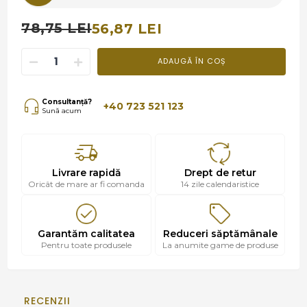
78,75 LEI
56,87 LEI
ADAUGĂ ÎN COȘ
Consultanță?
+40 723 521 123
Sună acum
Livrare rapidă
Drept de retur
Oricât de mare ar fi comanda
14 zile calendaristice
Garantăm calitatea
Reduceri săptămânale
Pentru toate produsele
La anumite game de produse
RECENZII