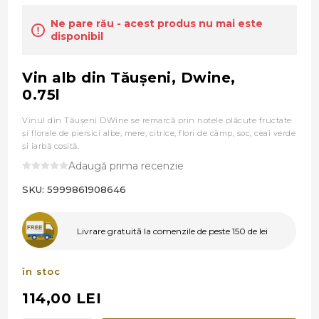
Ne pare rău - acest produs nu mai este
disponibil
Vin alb din Tăuşeni, Dwine,
0.75l
Vinul din Tăușeni DWine se remarcă prin notele plăcute fructate
și florale de piersici albe, mere, citrice, flori de câmp, soc, ceai verde
și iarbă cosită.
Adaugă prima recenzie
SKU:
5999861908646
Livrare gratuită la comenzile de peste 150 de lei
în stoc
114,00 LEI