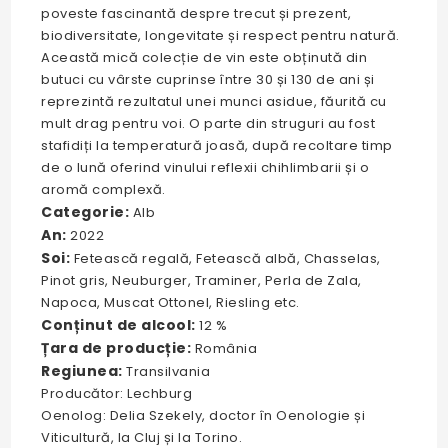
poveste fascinantă despre trecut și prezent,
biodiversitate, longevitate și respect pentru natură.
Această mică colecție de vin este obținută din
butuci cu vârste cuprinse între 30 și 130 de ani și
reprezintă rezultatul unei munci asidue, făurită cu
mult drag pentru voi. O parte din struguri au fost
stafidiți la temperatură joasă, după recoltare timp
de o lună oferind vinului reflexii chihlimbarii și o
aromă complexă.
Categorie:
Alb
An:
2022
Soi:
Fetească regală, Fetească albă, Chasselas,
Pinot gris, Neuburger, Traminer, Perla de Zala,
Napoca, Muscat Ottonel, Riesling etc.
Conținut de alcool:
12 %
Țara de producție:
România
Regiunea:
Transilvania
Producător: Lechburg
Oenolog: Delia Szekely, doctor în Oenologie și
Viticultură, la Cluj și la Torino.