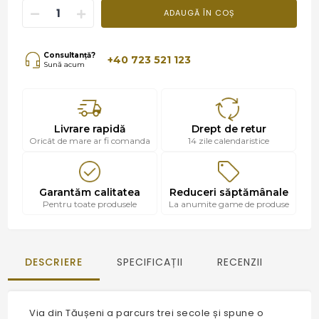
ADAUGĂ ÎN COȘ
Consultanță?
+40 723 521 123
Sună acum
Livrare rapidă
Drept de retur
Oricât de mare ar fi comanda
14 zile calendaristice
Garantăm calitatea
Reduceri săptămânale
Pentru toate produsele
La anumite game de produse
DESCRIERE
SPECIFICAȚII
RECENZII
Via din Tăușeni a parcurs trei secole și spune o