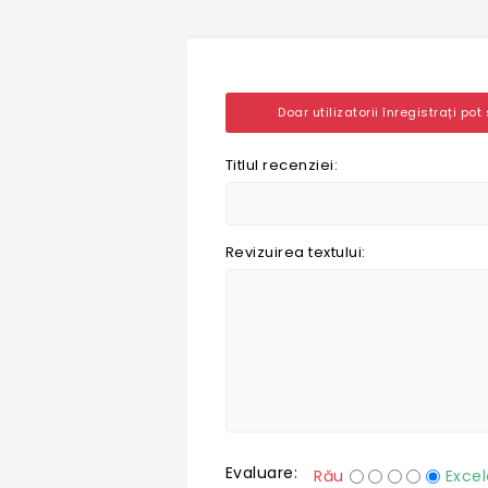
Doar utilizatorii înregistrați pot
Titlul recenziei:
Revizuirea textului:
Evaluare:
Rău
Excel