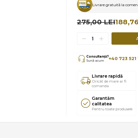
Livrare gratuită la comenzi
275,00 LEI
188,76
Consultanță?
+40 723 521 
Sună acum
Livrare rapidă
Oricât de mare ar fi
comanda
Garantăm
calitatea
Pentru toate produsele