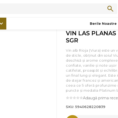
/
Promoții
/
VIN LAS PLANAS - 750ML SGR
Berile Noastre
VIN LAS PLANAS 
SGR
Vin alb Rioja (Viura) este un 
de sticle, obținut din soiul V
deschisă și arome complexe 
confiate, vanilie și note ușo
catifelat, proaspăt și echilibr
un final lung și elegant. Este
de stejar francez și american,
ceea ce îi oferă profunzime 
puncte și medalia Platinum 
Adaugă prima rece
SKU:
5940628220839