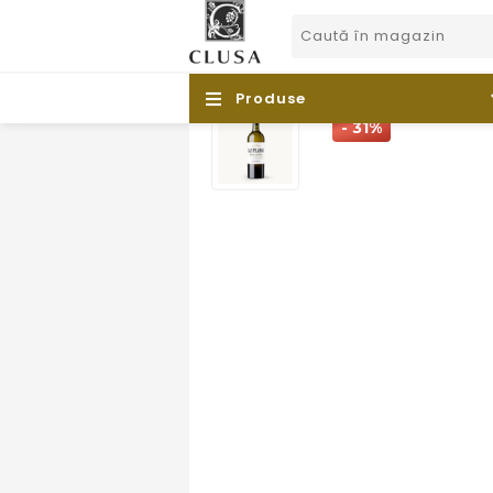
Produse
- 31%