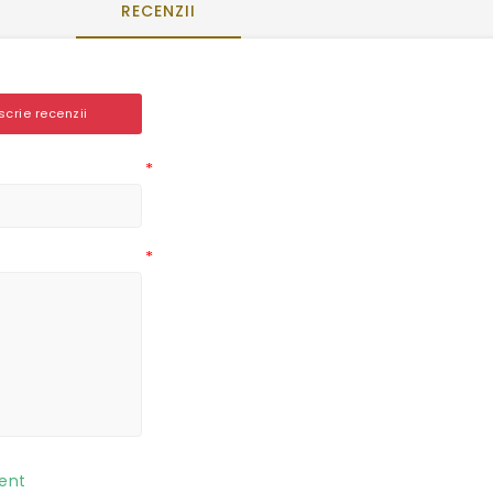
RECENZII
 scrie recenzii
*
*
ent