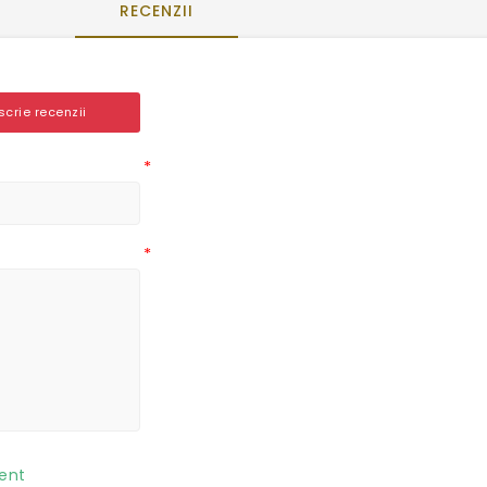
RECENZII
 scrie recenzii
*
*
ent