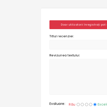
Doar utilizatorii înregistrați pot
Titlul recenziei:
Revizuirea textului:
Evaluare:
Rău
Excel