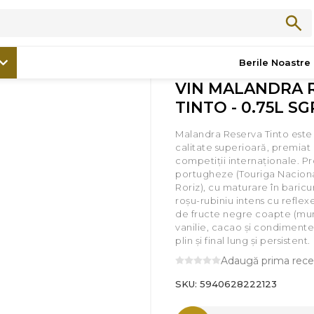
/
Promoții
/
VIN MALANDRA RESERVA TINTO - 0.75L SGR
Berile Noastre
VIN MALANDRA 
TINTO - 0.75L SG
Malandra Reserva Tinto este
calitate superioară, premiat
competiții internaționale. Pr
portugheze (Touriga Nacional
Roriz), cu maturare în baricur
roșu-rubiniu intens cu refl
de fructe negre coapte (mur
vanilie, cacao și condimente,
plin și final lung și persistent.
Adaugă prima rece
SKU:
5940628222123