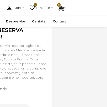
0
0
Cont
Favorite
Coș
Despre Noi
Caritate
Contact
RESERVA
R
 un vin roșu portughez de
 cu Marea Medalie de Aur la
odus din soiuri tradiționale
, Touriga Franca, Tinta
i de stejar. În pahar: culoare
exe violacee, arome complexe
e, coacăze), note de
 tanini bine integrați, corp
nzie