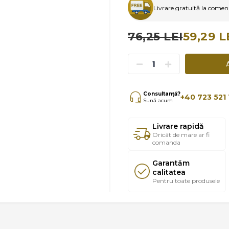
Livrare gratuită la comenzi
76,25 LEI
59,29 L
Consultanță?
+40 723 521 
Sună acum
Livrare rapidă
Oricât de mare ar fi
comanda
Garantăm
calitatea
Pentru toate produsele