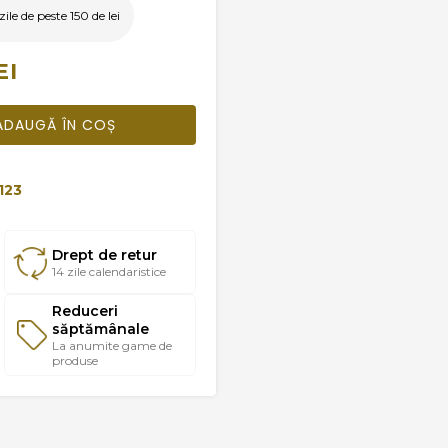
le de peste 150 de lei
EI
ADAUGĂ ÎN COȘ
123
Drept de retur
14 zile calendaristice
Reduceri
săptămânale
La anumite game de
produse