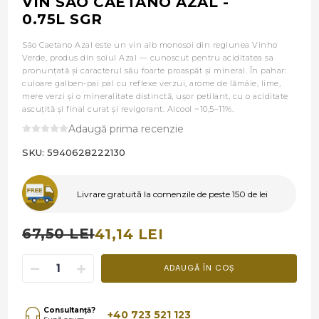
VIN SAO CAETANO AZAL -
0.75L SGR
São Caetano Azal este un vin alb monosoi din regiunea Vinho
Verde, produs din soiul Azal — cunoscut pentru aciditatea sa
pronunțată și caracterul său foarte proaspăt și mineral. În pahar:
culoare galben-pai pal cu reflexe verzui, arome de lămâie, lime,
mere verzi și o mineralitate distinctă, ușor petilant, cu o aciditate
ascuțită și final curat și revigorant. Alcool ~10,5–11%.
Adaugă prima recenzie
SKU:
5940628222130
Livrare gratuită la comenzile de peste 150 de lei
67,50 LEI
41,14 LEI
ADAUGĂ ÎN COȘ
Consultanță?
+40 723 521 123