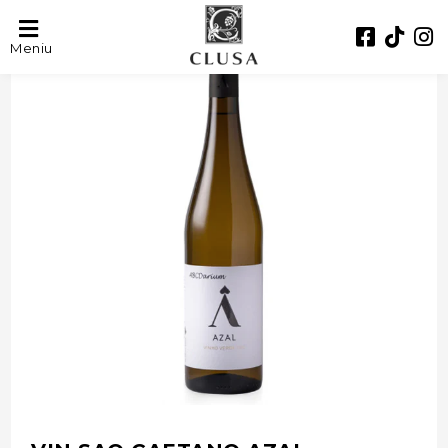
- 39%
Meniu