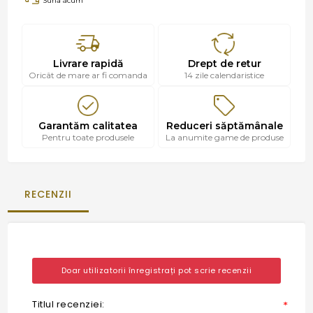
Sună acum
Livrare rapidă
Drept de retur
Oricât de mare ar fi comanda
14 zile calendaristice
Garantăm calitatea
Reduceri săptămânale
Pentru toate produsele
La anumite game de produse
RECENZII
Doar utilizatorii înregistrați pot scrie recenzii
Titlul recenziei:
*