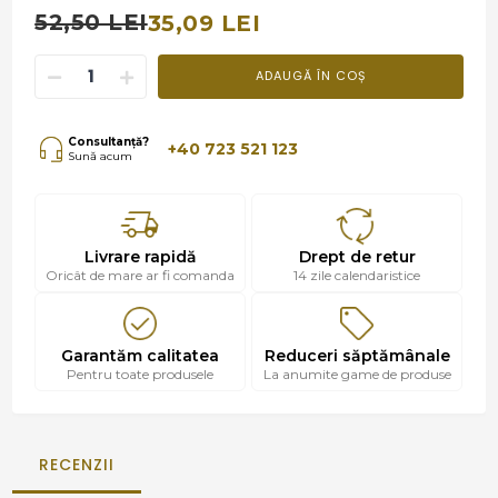
52,50 LEI
35,09 LEI
ADAUGĂ ÎN COȘ
Consultanță?
+40 723 521 123
Sună acum
Livrare rapidă
Drept de retur
Oricât de mare ar fi comanda
14 zile calendaristice
Garantăm calitatea
Reduceri săptămânale
Pentru toate produsele
La anumite game de produse
RECENZII