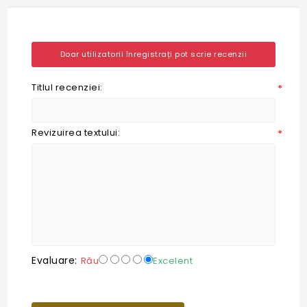
Doar utilizatorii înregistrați pot scrie recenzii
Titlul recenziei:
*
Revizuirea textului:
*
Evaluare:
Rău
Excelent