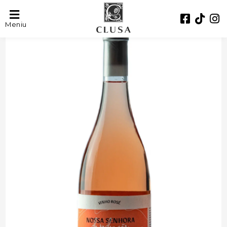
- 33%
Meniu