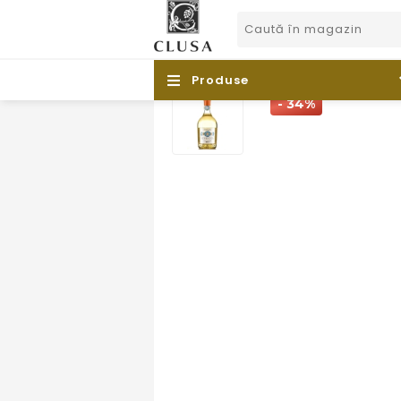
Produse
- 34%