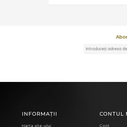
Abon
INFORMAȚII
CONTUL
Harta site-ului
Cont