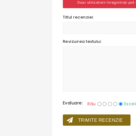
Doar utilizatorii înregistrați pot
Titlul recenziei:
Revizuirea textului:
Evaluare:
Rău
Excel
TRIMITE RECENZIE