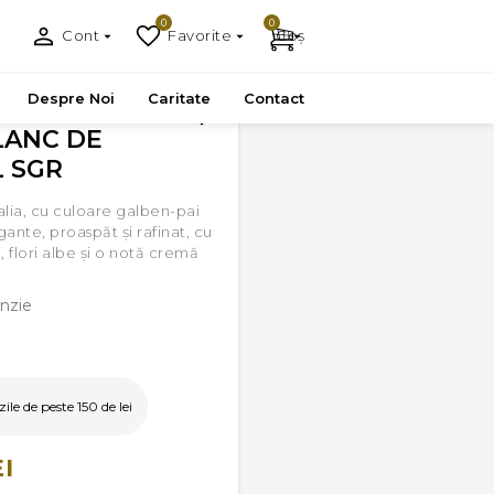
0
0
Cont
Favorite
Coș
Despre Noi
Caritate
Contact
LANC DE
L SGR
talia, cu culoare galben-pai
egante, proaspăt și rafinat, cu
 flori albe și o notă cremă
nzie
le de peste 150 de lei
EI