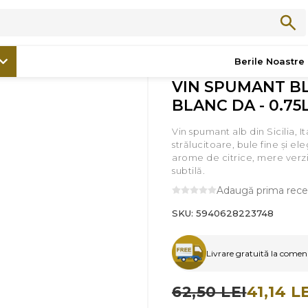
/
Promoții
/
VIN SPUMANT BLANC DE BLANC DA - 0.75L SGR
Berile Noastre
VIN SPUMANT B
BLANC DA - 0.75
Vin spumant alb din Sicilia, I
strălucitoare, bule fine și el
arome de citrice, mere verzi,
subtilă.
Adaugă prima rece
SKU:
5940628223748
Livrare gratuită la comenzi
62,50 LEI
41,14 L