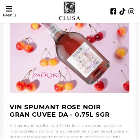
- 44%
Meniu
VIN SPUMANT ROSE NOIR
GRAN CUVEE DA - 0.75L SGR
Vin spumant roze Brut din Sicilia, Italia, cu culoare roz-rubinie
intensă și elegantă, bule fine și persistente, cu arome seducătoare
de fructe roșii coapte, trandafiri și note minerale tipic siciliene.