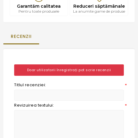
Garantăm calitatea
Reduceri săptămânale
Pentru toate produsele
La anumite game de produse
RECENZII
Doar utilizatorii înregistrați pot scrie recenzii
Titlul recenziei:
*
Revizuirea textului:
*