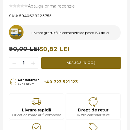
Adaugă prima recenzie
SKU:
5940628223755
Livrare gratuită la comenzile de peste 150 de lei
90,00 LEI
50,82 LEI
ADAUGĂ ÎN COȘ
Consultanță?
+40 723 521 123
Sună acum
Livrare rapidă
Drept de retur
Oricât de mare ar fi comanda
14 zile calendaristice