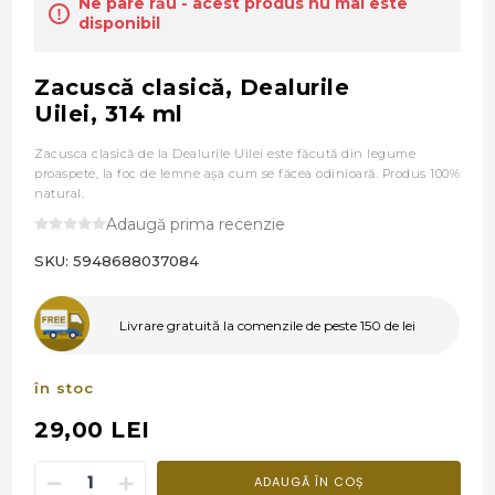
Ne pare rău - acest produs nu mai este
disponibil
Zacuscă clasică, Dealurile
Uilei, 314 ml
Zacusca clasică de la Dealurile Uilei este făcută din legume
proaspete, la foc de lemne aşa cum se făcea odinioară. Produs 100%
natural.
Adaugă prima recenzie
SKU:
5948688037084
Livrare gratuită la comenzile de peste 150 de lei
în stoc
29,00 LEI
ADAUGĂ ÎN COȘ