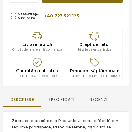
Consultanță?
+40 723 521 123
Sună acum
Livrare rapidă
Drept de retur
Oricât de mare ar fi comanda
14 zile calendaristice
Garantăm calitatea
Reduceri săptămânale
Pentru toate produsele
La anumite game de produse
DESCRIERE
SPECIFICAȚII
RECENZII
Zacusca clasică de la Dealurile Uilei este făcută din
legume proaspete, la foc de lemne, aşa cum se