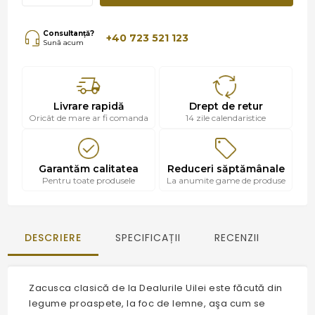
Consultanță?
+40 723 521 123
Sună acum
Livrare rapidă
Drept de retur
Oricât de mare ar fi comanda
14 zile calendaristice
Garantăm calitatea
Reduceri săptămânale
Pentru toate produsele
La anumite game de produse
DESCRIERE
SPECIFICAȚII
RECENZII
Zacusca clasică de la Dealurile Uilei este făcută din
legume proaspete, la foc de lemne, aşa cum se