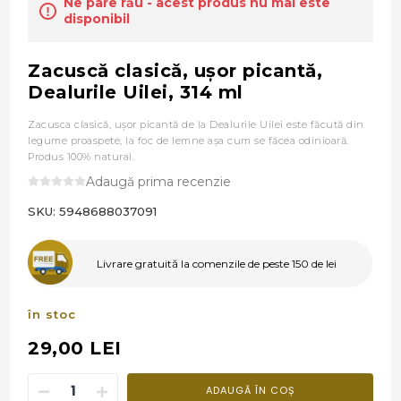
Ne pare rău - acest produs nu mai este
disponibil
Zacuscă clasică, uşor picantă,
Dealurile Uilei, 314 ml
Zacusca clasică, uşor picantă de la Dealurile Uilei este făcută din
legume proaspete, la foc de lemne aşa cum se făcea odinioară.
Produs 100% natural.
Adaugă prima recenzie
SKU:
5948688037091
Livrare gratuită la comenzile de peste 150 de lei
în stoc
29,00 LEI
ADAUGĂ ÎN COȘ