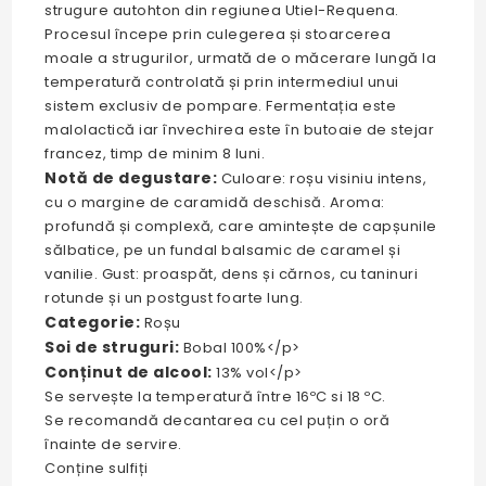
strugure autohton din regiunea Utiel-Requena.
Procesul începe prin culegerea și stoarcerea
moale a strugurilor, urmată de o măcerare lungă la
temperatură controlată și prin intermediul unui
sistem exclusiv de pompare. Fermentația este
malolactică iar învechirea este în butoaie de stejar
francez, timp de minim 8 luni.
Notă de degustare:
Culoare: roșu visiniu intens,
cu o margine de caramidă deschisă. Aroma:
profundă și complexă, care amintește de capșunile
sălbatice, pe un fundal balsamic de caramel și
vanilie. Gust: proaspăt, dens și cărnos, cu taninuri
rotunde și un postgust foarte lung.
Categorie:
Roșu
Soi de struguri:
Bobal 100%</p>
Conținut de alcool:
13% vol</p>
Se servește la temperatură între 16ºC si 18 ºC.
Se recomandă decantarea cu cel puțin o oră
înainte de servire.
Conține sulfiți