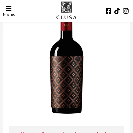
- 41%
Meniu