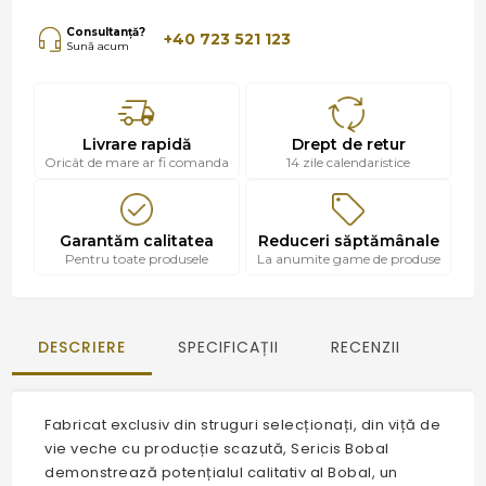
Consultanță?
+40 723 521 123
Sună acum
Livrare rapidă
Drept de retur
Oricât de mare ar fi comanda
14 zile calendaristice
Garantăm calitatea
Reduceri săptămânale
Pentru toate produsele
La anumite game de produse
DESCRIERE
SPECIFICAȚII
RECENZII
Fabricat exclusiv din struguri selecționați, din viță de
vie veche cu producție scazută, Sericis Bobal
demonstrează potențialul calitativ al Bobal, un