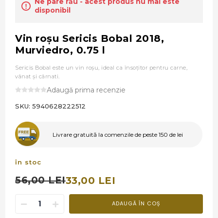
Ne pare rău - acest produs nu mai este
disponibil
Vin roşu Sericis Bobal 2018,
Murviedro, 0.75 l
Sericis Bobal este un vin roşu, ideal ca însoțitor pentru carne,
vânat și cârnati.
Adaugă prima recenzie
SKU:
5940628222512
Livrare gratuită la comenzile de peste 150 de lei
în stoc
56,00 LEI
33,00 LEI
ADAUGĂ ÎN COȘ