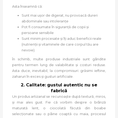
Asta înseamnă că:
Sunt mai ușor de digerat, nu provoacă dureri
abdominale sau intoleranțe
Pot fi consumate în siguranță de copii și
persoane sensibile
Sunt minim procesate și îți aduc beneficii reale
(nutrienții și vitaminele de care corpul tău are
nevoie).
În schimb, multe produse industriale sunt gândite
pentru termen lung de valabilitate și costuri reduse.
Asta duce, inevitabil, la compromisuri: grăsimi ieftine,
zaharuri în exces și gusturi artificiale.
2. Calitate: gustul autentic nu se
fabrică
Un produs artizanal se recunoaște după textură, miros,
și mai ales gust. Fie că vorbim despre o brânză
maturată lent, o ciocolată făcută din boabe
selecționate sau o pâine coaptă cu maia, procesul