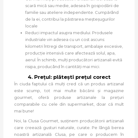
scară mică sau medie, adesea în gospodării de
familie sau ateliere independente. Cumpărând
de la ei, contribui la păstrarea meșteșugurilor
locale
Reduci impactul asupra mediului. Produsele
industriale vin adesea cu un cost ascuns:
kilometri întregi de transport, ambalaje excesive,
producție intensivă care afectează solul, apa,
aerul. În schimb, mulți producători artizanali evită
risipa, producând în cantități mai mici.
4. Prețul: plătești prețul corect
În ciuda faptului că mulți cred că un produs artizanal
este scump, tot mai multe băcănii și magazine
gourmet, oferă produse artizanale la prețuri
comparabile cu cele din supermarket, doar că mult
mai bune!
Noi, la Clusa Gourmet, susținem producătorii artizanali
care creează gusturi naturale, curate. Pe lângă berea
noastră artizanală Clusa, pe care o producem în