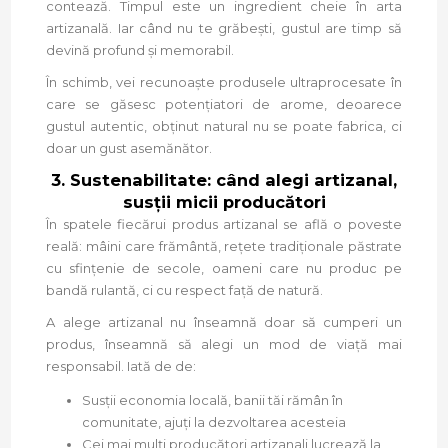
contează. Timpul este un ingredient cheie în arta
artizanală. Iar când nu te grăbești, gustul are timp să
devină profund și memorabil.
În schimb, vei recunoaște produsele ultraprocesate în
care se găsesc potențiatori de arome, deoarece
gustul autentic, obținut natural nu se poate fabrica, ci
doar un gust asemănător.
3. Sustenabilitate: când alegi artizanal,
susții micii producători
În spatele fiecărui produs artizanal se află o poveste
reală: mâini care frământă, rețete tradiționale păstrate
cu sfințenie de secole, oameni care nu produc pe
bandă rulantă, ci cu respect față de natură.
A alege artizanal nu înseamnă doar să cumperi un
produs, înseamnă să alegi un mod de viață mai
responsabil. Iată de de:
Susții economia locală, banii tăi rămân în
comunitate, ajuți la dezvoltarea acesteia
Cei mai mulți producători artizanali lucrează la