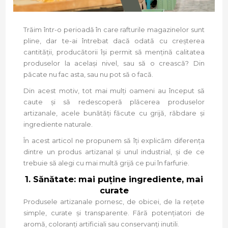
Trăim într-o perioadă în care rafturile magazinelor sunt
pline, dar te-ai întrebat dacă odată cu creșterea
cantității, producătorii își permit să mențină calitatea
produselor la același nivel, sau să o crească? Din
păcate nu fac asta, sau nu pot să o facă.
Din acest motiv, tot mai mulți oameni au început să
caute și să redescoperă plăcerea produselor
artizanale, acele bunătăți făcute cu grijă, răbdare și
ingrediente naturale.
În acest articol ne propunem să îți explicăm diferența
dintre un produs artizanal și unul industrial, și de ce
trebuie să alegi cu mai multă grijă ce pui în farfurie.
1. Sănătate: mai puține ingrediente, mai
curate
Produsele artizanale pornesc, de obicei, de la rețete
simple, curate și transparente. Fără potențiatori de
aromă, coloranți artificiali sau conservanți inutili.