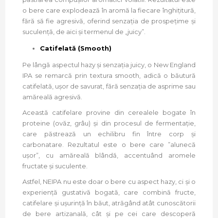
o bere care explodează în aromă la fiecare înghițitură,
fără să fie agresivă, oferind senzația de prospețime și
suculență, de aici și termenul de „juicy”.
Catifelată (Smooth)
Pe lângă aspectul hazy și senzația juicy, o New England
IPA se remarcă prin textura smooth, adică o băutură
catifelată, ușor de savurat, fără senzația de asprime sau
amăreală agresivă.
Această catifelare provine din cerealele bogate în
proteine (ovăz, grâu) și din procesul de fermentație,
care păstrează un echilibru fin între corp și
carbonatare. Rezultatul este o bere care ”alunecă
ușor”, cu amăreală blândă, accentuând aromele
fructate și suculente.
Astfel, NEIPA nu este doar o bere cu aspect hazy, ci și o
experiență gustativă bogată, care combină fructe,
catifelare și ușurință în băut, atrăgând atât cunoscătorii
de bere artizanală, cât și pe cei care descoperă