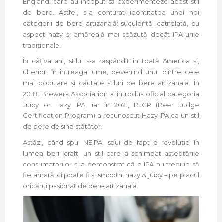
England, care au început să experimenteze acest stil
de bere. Astfel, s-a conturat identitatea unei noi
categorii de bere artizanală: suculentă, catifelată, cu
aspect hazy și amăreală mai scăzută decât IPA-urile
tradiționale.
În câțiva ani, stilul s-a răspândit în toată America și,
ulterior, în întreaga lume, devenind unul dintre cele
mai populare și căutate stiluri de bere artizanală. În
2018, Brewers Association a introdus oficial categoria
Juicy or Hazy IPA, iar în 2021, BJCP (Beer Judge
Certification Program) a recunoscut Hazy IPA ca un stil
de bere de sine stătător.
Astăzi, când spui NEIPA, spui de fapt o revoluție în
lumea berii craft: un stil care a schimbat așteptările
consumatorilor și a demonstrat că o IPA nu trebuie să
fie amară, ci poate fi și smooth, hazy & juicy – pe placul
oricărui pasionat de bere artizanală.