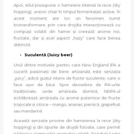
Apoi, stilul presupune o hameiere intensă la rece (dry
hopping), uneori chiar în timpul fermentației active. În
acest moment are loc un fenomen numit
biotransformare, prin care drojdia interacționează cu
compușii volatili din hamei și creează arome noi,
fructate, dar și acel aspect „hazy” care face berea
distinctă.
Suculentă (Juicy beer)
Unul dintre motivele pentru care New England IPA a
cucerit pasionații de bere artizanală este senzația
„juicy”, adică gustul intens de fructe suculente, care o
face ușor de băut. Spre deosebire de IPA-urile
tradiționale, unde amăreala domină, NEIPA-ul
echilibrează amăreala cu arome puternice de fructe
tropicale și citrice – mango, ananas, piersică, grapefruit
sau mandarină.
Această senzație provine din hameierea la rece (dry
hopping) și din tipurile de drojdii folosite, care permit
păstrarea compușilor aromatici volatili. Rezultatul este