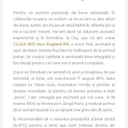
Pentru că suntem pasionați de bere artizanală, în
călătoriile noastre nu ezităm să încercăm și alte stiluri
de bere. Astfel, am încercat stilul NEIPA în diferite țări și
ne-a cucerit instant. Ne-am dorit să aducem această
experiență și în România, la Cluj, așa că am creat
CLUSA 1872 New England IPA
, o bere fină, aromată și
ușor de băut. Notele fructate te întâmpină de la primul
pahar, iar corpul catifelat și amăreală bine integrată o
fac ideală pentru cei care vor o aromă completă.
Dacă vă întrebați ce semnifică anul și imaginea de pe
etichetă, ei bine, ele marchează 17 august 1872, data
nașterii lui Traian Vuia, inventator român și pionier al
aviației mondiale. Și pentru că berea aceasta a ieșit
„avion”, l-am omagiat pe etichetă pe cel care, la 18
martie 1906, la Montesson, lângă Paris, a realizat primul
zbor autopropulsat cu un aparat mai greu decât aerul.
Îți recomandăm să o savurezi proaspătă și bine răcită
(6–8°C) pentru a simți așa cum trebuie aroma de