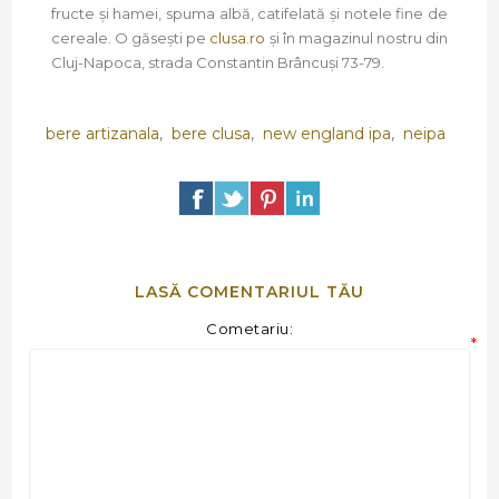
fructe și hamei, spuma albă, catifelată și notele fine de
cereale. O găsești pe
clusa.ro
și în magazinul nostru din
Cluj-Napoca, strada Constantin Brâncuși 73-79.
bere artizanala
,
bere clusa
,
new england ipa
,
neipa
LASĂ COMENTARIUL TĂU
Cometariu:
*