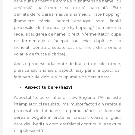
care pune accent pe aromă și gust intens de hamei, cu
amăreală joasă-medie și textură catifelată. Este
definită de folosirea masivă a hameiului ”late hopping”
(hameiere târzie, hamei adăugat spre finalul
procesului de fierbere) și ”dry-hopping” (hameiere la
rece, adăugarea de hamei direct în fermentator, după
ce fermentația a început sau chiar după ce s-a
încheiat, pentru a scoate cât mai mult din aromele
volatile de fructe și citrice).
Aceste procese aduc note de fructe tropicale, citrice,
piersică sau ananas și aspect hazy până la opac, dar
fără particule vizibile și cu spumă albă persistentă.
Aspect tulbure (hazy)
Aspectul ”tulbure” al unei New England IPA nu este
întâmplător, ci rezultatul mai multor factori din rețetă și
procesul de fabricare. În primul rând, se folosesc
cereale bogate în proteine, precum ovăzul și grâul,
care dau berii un corp catifelat și contribuie la textura
ei opalescentă.