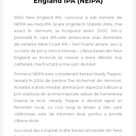
England IPA (NEIPA)
Stilul New England IPA, cunoscut și sub numele de
NEIPA sau Hazy IPA, își are originile în Statele Unite, mai
exact în Vermont, la începutul anilor 2000. Într-o
perioadă în care IPA-urile americane erau dominate
de varianta West Coast IPA – beri foarte amare, seci și
cu note de pin și citrice intense – câțiva berari din New
England au încercat să creeze o bere diferită: mai
catifelată, mai fructată și mai ușor de băut.
Pionierul NEIPA este considerată berea Heady Topper,
lansată în 2004 de berăria The Alchemist din Vermont.
Aceasta a atras imediat atenția prin aspectul tulbure și
prin explozia de arome tropicale aduse de hameierea
masivă la rece. Heady Topper a devenit rapid un
fenomen local, cu cozi lungi la lansări și fani care
călătoreau sute de kilometri doar pentru a prinde
câteva doze.
Succesul său a inspirat și alte berării artizanale din New