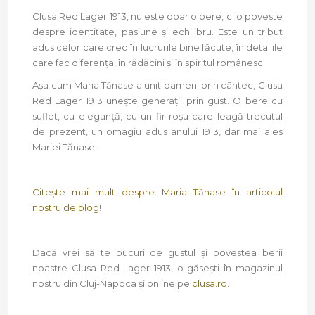
Clusa Red Lager 1913, nu este doar o bere, ci o poveste
despre identitate, pasiune și echilibru. Este un tribut
adus celor care cred în lucrurile bine făcute, în detaliile
care fac diferența, în rădăcini și în spiritul românesc.
Așa cum Maria Tănase a unit oameni prin cântec, Clusa
Red Lager 1913 unește generații prin gust. O bere cu
suflet, cu eleganță, cu un fir roșu care leagă trecutul
de prezent, un omagiu adus anului 1913, dar mai ales
Mariei Tănase.
Citește mai mult despre Maria Tănase în articolul
nostru de blog
!
Dacă vrei să te bucuri de gustul și povestea berii
noastre Clusa Red Lager 1913, o găsești în magazinul
nostru din Cluj-Napoca și online pe
clusa.ro
.