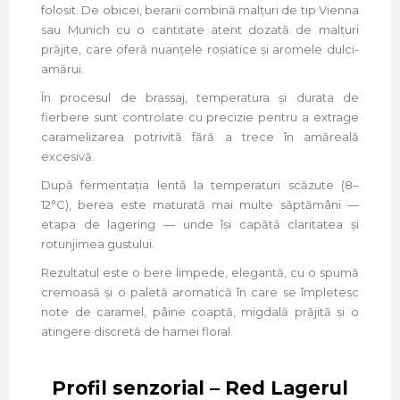
folosit. De obicei, berarii combină malțuri de tip Vienna
sau Munich cu o cantitate atent dozată de malțuri
prăjite, care oferă nuanțele roșiatice și aromele dulci-
amărui.
În procesul de brassaj, temperatura și durata de
fierbere sunt controlate cu precizie pentru a extrage
caramelizarea potrivită fără a trece în amăreală
excesivă.
După fermentația lentă la temperaturi scăzute (8–
12°C), berea este maturată mai multe săptămâni —
etapa de lagering — unde își capătă claritatea și
rotunjimea gustului.
Rezultatul este o bere limpede, elegantă, cu o spumă
cremoasă și o paletă aromatică în care se împletesc
note de caramel, pâine coaptă, migdală prăjită și o
atingere discretă de hamei floral.
Profil senzorial – Red Lagerul