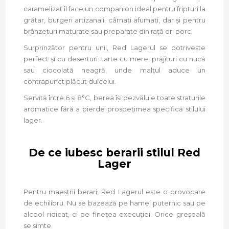
caramelizat îl face un companion ideal pentru fripturi la
grătar, burgeri artizanali, cârnați afumați, dar și pentru
brânzeturi maturate sau preparate din rață ori porc.
Surprinzător pentru unii, Red Lagerul se potrivește
perfect și cu deserturi: tarte cu mere, prăjituri cu nucă
sau ciocolată neagră, unde malțul aduce un
contrapunct plăcut dulcelui.
Servită între 6 și 8°C, berea își dezvăluie toate straturile
aromatice fără a pierde prospețimea specifică stilului
lager.
De ce iubesc berarii stilul Red
Lager
Pentru maeștrii berari, Red Lagerul este o provocare
de echilibru. Nu se bazează pe hamei puternic sau pe
alcool ridicat, ci pe finețea execuției. Orice greșeală
se simte.