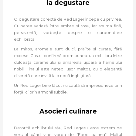
la degustare
O degustare corectă de Red Lager începe cu privirea.
Culoarea variază între ambre și roșu, iar spuma fină,
persistentă, vorbește despre o carbonatare
echilibrată.
La miros, aromele sunt dulci, prăjite și curate, fără
excese. Gustul confirmă promisiunea: un echilibru între
dulceața caramelului și amăreala ușoară a hameiului
nobil. Finalul este neted, ușor malțos, cu o eleganță
discretă care invită la o nouă înghițitură.
Un Red Lager bine făcut nu caută să impresioneze prin
forță, ci prin armonii subtile.
Asocieri culinare
Datorită echilibrului său, Red Lagerul este extrem de
versatil când vine vorba de ”Food pairing”. Malțul