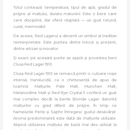
Totul contează: temperatura, tipul de apă, gradul de
prăjire al malțului, durata maturării. Este o bere care
cere disciplină, dar oferă răsplată — un gust rotund,
curat, memorabil.
De aceea, Red Lagerul a devenit un simbol al tradiției
reinterpretate. Este puntea dintre trecut și prezent,
dintre artizan și inovator.
Și exact pe această punte se așază și povestea berii
Clusa Red Lager 1913.
Clusa Red Lager 1913 se remarcă printr-o culoare roșie
intensă, translucidă, ca o chintesență de apus de
toamnă. Malțurile Pale Malt, Munchen Malt,
Melanoidine Malt și Red Rye Crystal îi conferă un gust
mai complex decât la berile Blonde Lager datorită
malțurilor cu grad diferit de prăjire, în timp ce
hameiurile Perle și Saphir întregesc gustul desăvârșit.
Aroma predominantă este dată de malțurile utilizate.
Atipică utilizarea malțului de bază mai des utilizat la