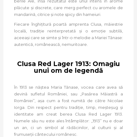
berile Ale, însă rezultatul este unul intens în arome
plăcute și discrete, care merg perfect cu aromele de
mandarină, citrice și note spicy din hameiuri.
Fiecare înghițitură poartă amprenta Clusa, măiestrie
locală, tradiție reinterpretată și o emoție subtilă,
aceeași care se simte și într-o melodie a Mariei Tănase:
autentică, românească, nemuritoare.
Clusa Red Lager 1913: Omagiu
unui om de legendă
În 1913 se năștea Maria Tănase, vocea care avea să
devină sufletul României, sau „Pasărea Măiastră a
României”, așa cum a fost numită de către Nicolae
Iorga. Din respect pentru tradiție, timp, meșteșug și
identitate am creat berea Clusa Red Lager 1913.
Numele său nu este ales întâmplător: „1913” nu e doar
un an, ci un simbol al rădăcinilor, al culturii și al
frumuseții cântecului românesc.