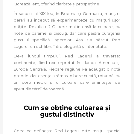
lucrează lent, oferind claritate și prospețime.
În secolul al XIX-lea, în Boemia și Germania, maeștrii
berari au început să experimenteze cu malțuri ușor
prăjite. Rezultatul? O bere mai intensă la culoare, cu
note de caramel și biscuiți, dar care păstra curățenia
gustului specifică lagerelor. Așa s-a născut Red
Lagerul, un echilibru între eleganță și intensitate.
De-a lungul timpului, Red Lagerul a traversat
continente, fiind reinterpretat în Irlanda, America și
Europa Centrală. Fiecare regiune i-a adăugat o notă
proprie, dar esența a rămas: o bere curată, rotundă, cu
un corp mediu și o culoare care amintește de
apusurile târzii de toamnă.
Cum se obține culoarea și
gustul distinctiv
Ceea ce definește Red Lagerul este malțul special