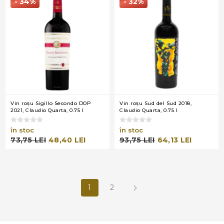
- 34%
- 32%
Vin roşu Sigillo Secondo DOP
Vin roşu Sud del Sud 2018,
2021, Claudio Quarta, 0.75 l
Claudio Quarta, 0.75 l
în stoc
în stoc
73,75 LEI
48,40 LEI
93,75 LEI
64,13 LEI
1
2