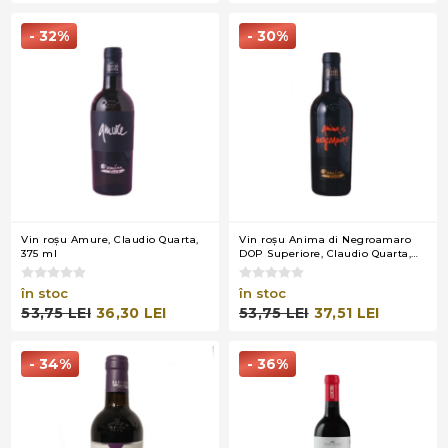
- 32%
- 30%
Vin roşu Amure, Claudio Quarta,
Vin roşu Anima di Negroamaro
375 ml
DOP Superiore, Claudio Quarta,
375 ml
în stoc
în stoc
53,75 LEI
36,30 LEI
53,75 LEI
37,51 LEI
- 34%
- 36%