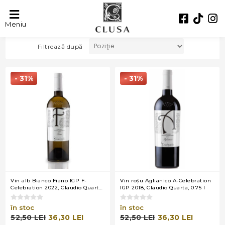
CLAUDIO QUARTA
Meniu
Filtrează după
- 31%
- 31%
Vin alb Bianco Fiano IGP F-
Vin roşu Aglianico A-Celebration
Celebration 2022, Claudio Quarta,
IGP 2018, Claudio Quarta, 0.75 l
0.75 l
în stoc
în stoc
52,50 LEI
36,30 LEI
52,50 LEI
36,30 LEI