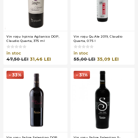
Vin roşu Irpinia Aglianico DOP,
Vin roşu Qu.Ale 2019, Claudio
Claudio Quarta, 375 ml
Quarta, 0.75 l
în stoc
în stoc
47,50 LEI
31,46 LEI
55,00 LEI
35,09 LEI
- 33%
- 31%
Vin roşu Salice Salentino DOP
Vin roşu Salice Salentino S-