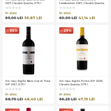
2017, Claudio Quarta, 0.75 l
Celebration 2021, Claudio Quarta,
0.75 l
în stoc
în stoc
85,00 LEI
56,87 LEI
60,00 LEI
41,14 LEI
- 30%
- 29%
Vin roşu Sigillo Nero Uve di Troia
Vin roşu Sigillo Primo IGP 2020,
IGP 2021, 0.75 l
Claudio Quarta, 0.75 l
în stoc
în stoc
68,75 LEI
48,40 LEI
66,25 LEI
47,19 LEI