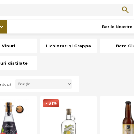
/
Băuturi
Băuturi
Berile Noastre
Vinuri
Lichioruri și Grappa
Bere Cl
uri distilate
ză după
- 31%