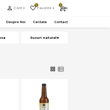
0
0
Cont
Favorite
Coș
Despre Noi
Caritate
Contact
usa
Sucuri naturale