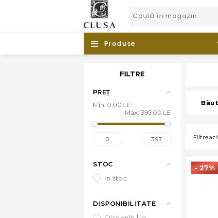
Produse
FILTRE
PREȚ
Băut
Min:
0,00 LEI
Max:
397,00 LEI
Filtrea
0
397
STOC
- 27%
in stoc
DISPONIBILITATE
disponibil in