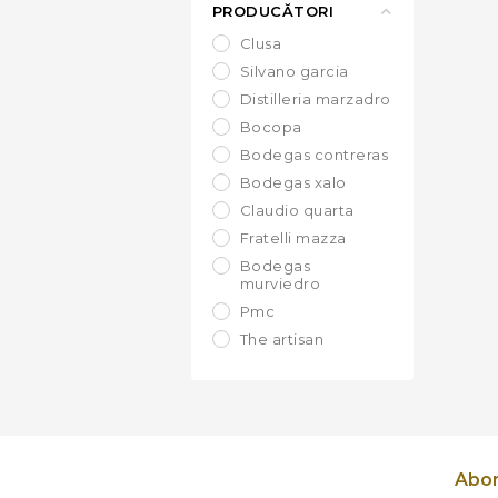
PRODUCĂTORI
clusa
silvano garcia
distilleria marzadro
bocopa
bodegas contreras
bodegas xalo
claudio quarta
fratelli mazza
bodegas
murviedro
pmc
the artisan
fasoli di gino
zimbro
el gaitero
Abon