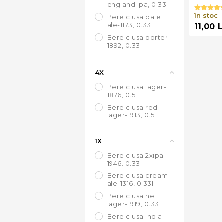
england ipa, 0.33l
în stoc
bere clusa pale
ale-1173, 0.33l
11,00 
bere clusa porter-
1892, 0.33l
bere clusa vienna
lager-1885, 0.33l
4X
bere clusa lager-
1876, 0.5l
bere clusa red
lager-1913, 0.5l
1X
bere clusa 2xipa-
1946, 0.33l
bere clusa cream
ale-1316, 0.33l
bere clusa hell
lager-1919, 0.33l
bere clusa india