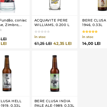
Fundão, coniac
ACQUAVITE PERE
BERE CLUSA 
şe, Zimbro,
WILLIAMS, 0.200 L
1946, 0.33L
în stoc
în stoc
 LEI
61,25 LEI
42,35 LEI
14,00 LEI
 LEI
CLUSA HELL
BERE CLUSA INDIA
1919, 0.33L
PALE ALE-1989, 0.33L