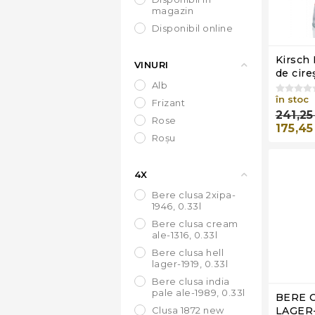
magazin
disponibil online
Kirsch 
VINURI
de cire
alb
500 ml
în stoc
frizant
241,25
rose
175,45
roșu
4X
bere clusa 2xipa-
1946, 0.33l
bere clusa cream
ale-1316, 0.33l
bere clusa hell
lager-1919, 0.33l
bere clusa india
pale ale-1989, 0.33l
BERE 
clusa 1872 new
LAGER-